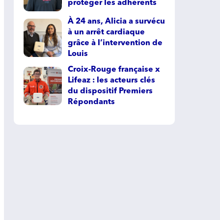
protéger les adhérents
À 24 ans, Alicia a survécu
à un arrêt cardiaque
grâce à l’intervention de
Louis
Croix-Rouge française x
Lifeaz : les acteurs clés
du dispositif Premiers
Répondants