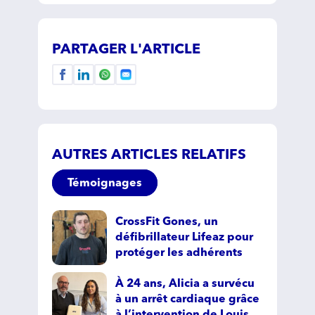
PARTAGER L'ARTICLE
AUTRES ARTICLES RELATIFS
Témoignages
CrossFit Gones, un
défibrillateur Lifeaz pour
protéger les adhérents
À 24 ans, Alicia a survécu
à un arrêt cardiaque grâce
à l’intervention de Louis