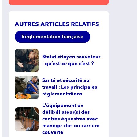
AUTRES ARTICLES RELATIFS
Réglementation française
Statut citoyen sauveteur
: qu’est-ce que c’est ?
Santé et sécurité au
travail : Les principales
réglementations
L'équipement en
défibrillateur(s) des
centres équestres avec
manège clos ou carrière
couverte